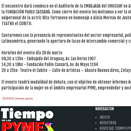
El encuentro dará comienzo en el Auditorio de la EMBAJADA del URUGUAY en 
la FUNDACIÓN PABLO CASSARÁ. Como cierre del evento los invitamos a ver la ob
unipersonal de la actriz Rita Terranova en homenaje a Alicia Moreau de Justo (
TEATRO el CUBITO.
Contaremos con la presencia de representantes del sector empresarial, polít
Latinoamérica, generando la apertura de lazos de intercambio comercial y c
Horarios del evento día 28 de marzo
08,30 a 13hs - Embajada del Uruguay, Av. Las Heras 1907
14,30 a 18hs - Fundación Pablo Cassará, Av. de Mayo 1194
20 a 21hs- Teatro el Cubito – Calle de Artistas – Abasto Buenos Aires, Zela
El evento tendrá modalidad de debate, con el objetivo de obtener informes de
participación de la mujer en el ámbito empresarial PYME, emprendedor y soci
25/3/2012.(tiempo pyme)
àäâîêàò-ïî-àðáèòðàæíûì-äåëàì
one hour
payday loan
NAVEGACION
INICIO
NOSOTROS
REVISTAS TIEMPO P