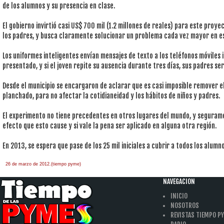
de los alumnos y su presencia en clase.
El gobierno invirtió casi US$ 700 mil (1.2 millones de reales) para este proye
los padres, y busca claramente solucionar un problema cada vez mayor en es
Los uniformes inteligentes envían mensajes de texto a los teléfonos móviles in
presentado, y si el joven repite su ausencia durante tres días, sus padres se
Desde el municipio se encargaron de aclarar que es casi imposible remover el 
planchado, para no afectar la cotidianeidad y los hábitos de niños y padres.
El experimento no tiene precedentes en otros lugares del mundo, y segurame
efecto que esto cause y si vale la pena ser aplicado en alguna otra región.
En 2013, se espera que pase de los 25 mil iniciales a cubrir a todos los alumno
26 de marzo de 2012.(tiempo pyme)
àäâîêàò-ïî-àðáèòðàæíûì-äåëàì
one hour
payday loan
NAVEGACION
INICIO
NOSOTROS
REVISTAS TIEMPO P