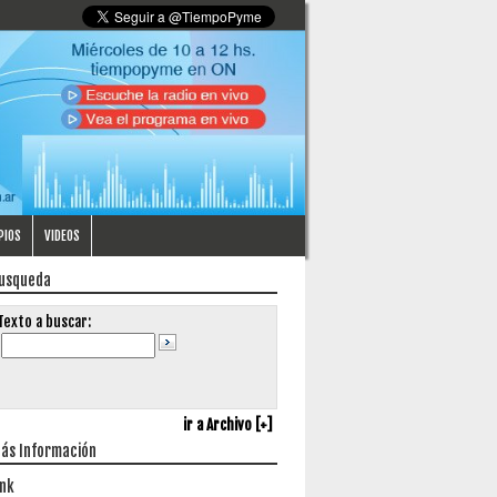
PIOS
VIDEOS
usqueda
Texto a buscar:
ir a Archivo [+]
ás Información
ink