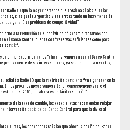
ó por Radio 10 que la mayor demanda que presiona al alza al dólar
lonarios, si no que la Argentina viene arrastrando un incremento de
nual que generó un problema de competitividad”.
Gobierno a la reducción de superávit de dólares fue matarnos con
que el Banco Central cuenta con “reservas suficientes como para
de cambio”.
s en el mercado informal es "chico" y remarcan que el Banco Central
e precisamente de sus intervenciones, ya sea de compra o ventas,
l, señaló a Radio 10 que la restricción cambiaria “va a generar en la
ia. En los próximos meses vamos a tener consecuencias sobre el
 esto con el 2001, por ahora es de fácil resolución”.
emento d ela tasa de cambio, los especialistas recomiendan relajar
na intervención decidida del Banco Central para que la divisa al
etar el mes, los operadores señalan que ahora la acción del Banco