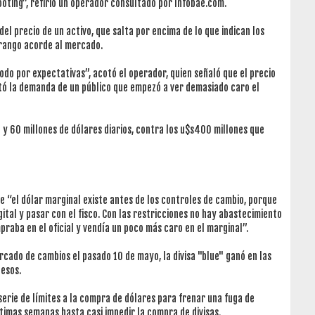
oting”, refirió un operador consultado por Infobae.com.
el precio de un activo, que salta por encima de lo que indican los
 rango acorde al mercado.
todo por expectativas”, acotó el operador, quien señaló que el precio
ntó la demanda de un público que empezó a ver demasiado caro el
 y 60 millones de dólares diarios, contra los u$s400 millones que
ue “el dólar marginal existe antes de los controles de cambio, porque
gital y pasar con el fisco. Con las restricciones no hay abastecimiento
praba en el oficial y vendía un poco más caro en el marginal”.
ercado de cambios el pasado 10 de mayo, la divisa "blue" ganó en las
esos.
serie de límites a la compra de dólares para frenar una fuga de
timas semanas hasta casi impedir la compra de divisas.