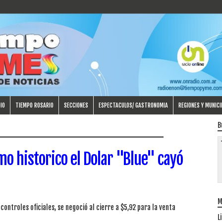
IO
TIEMPO ROSARIO
SECCIONES
ESPECTACULOS/ GASTRONOMIA
REGIONES Y MUNICI
B
o historico el Dolar "Blue" cayó
M
 controles oficiales, se negoció al cierre a $5,92 para la venta
L