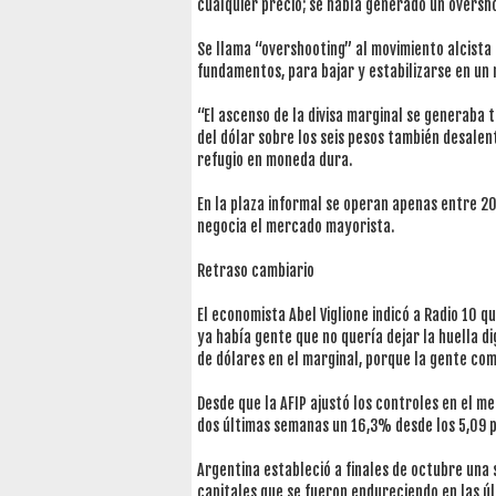
cualquier precio; se había generado un oversho
Se llama “overshooting” al movimiento alcista d
fundamentos, para bajar y estabilizarse en un
“El ascenso de la divisa marginal se generaba 
del dólar sobre los seis pesos también desale
refugio en moneda dura.
En la plaza informal se operan apenas entre 20
negocia el mercado mayorista.
Retraso cambiario
El economista Abel Viglione indicó a Radio 10 q
ya había gente que no quería dejar la huella di
de dólares en el marginal, porque la gente com
Desde que la AFIP ajustó los controles en el m
dos últimas semanas un 16,3% desde los 5,09 p
Argentina estableció a finales de octubre una 
capitales que se fueron endureciendo en las úl