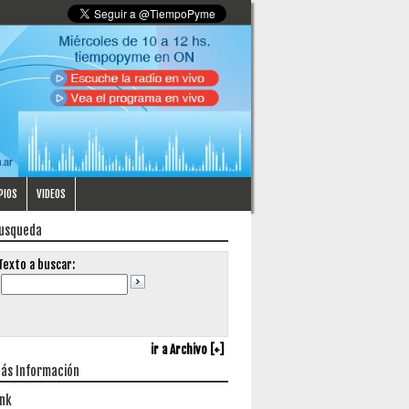
PIOS
VIDEOS
usqueda
Texto a buscar:
ir a Archivo [+]
ás Información
ink