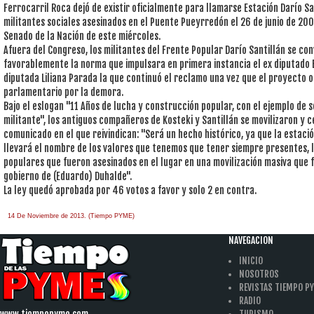
Ferrocarril Roca dejó de existir oficialmente para llamarse Estación Darío San
militantes sociales asesinados en el Puente Pueyrredón el 26 de junio de 2002
Senado de la Nación de este miércoles.
Afuera del Congreso, los militantes del Frente Popular Darío Santillán se co
favorablemente la norma que impulsara en primera instancia el ex diputado 
diputada Liliana Parada la que continuó el reclamo una vez que el proyecto o
parlamentario por la demora.
Bajo el eslogan "11 Años de lucha y construcción popular, con el ejemplo de 
militante", los antiguos compañeros de Kosteki y Santillán se movilizaron y c
comunicado en el que reivindican: "Será un hecho histórico, ya que la esta
llevará el nombre de los valores que tenemos que tener siempre presentes, 
populares que fueron asesinados en el lugar en una movilización masiva que 
gobierno de (Eduardo) Duhalde".
La ley quedó aprobada por 46 votos a favor y solo 2 en contra.
14 De Noviembre de 2013. (Tiempo PYME)
NAVEGACION
INICIO
NOSOTROS
REVISTAS TIEMPO P
RADIO
www.tiempopyme.com
TURISMO