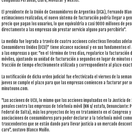
compañías Personal, Claro, Movistar y Nextel.
El presidente de la Unión de Consumidores de Argentina (UCA), Fernando Blan
estimaciones realizadas, el nuevo sistema de facturación podría llegar a ge
precio que pagan los usuarios, lo que equivaldría a casi 9000 millones de pes
directamente a las empresas sin prestar servicio alguno para percibirlo".
La medida fue lograda a través de cuatro acciones colectivas llevadas adelan
Consumidores Unidos (UCU)" tiene alcance nacional y en sus fundamentos el
a las empresas a que: "en el término de tres días, regularice la facturación
móviles, ajustando su unidad de facturación a segundos en lugar de minutos d
fracción de tiempo efectivamente utilizada y correspondiente al plazo exac
La notificación de dicha orden judicial fue efectivizada el viernes de la s
jueves se cumple el plazo para que las empresas comiencen a facturar por seg
minutouno.com.
"Las acciones de UCU, lo mismo que las acciones impulsadas en la Justicia d
penales contra las empresas de telefonía móvil (NN s/ estafa, Denunciante:
Federal de Salta), más los proyectos de ley en tratamiento en el Congreso y
asociaciones de consumidores para poder declarar a la telefonía móvil como 
trascendentes que se están dando para llevar justicia a un mercado descont
caro", sostuvo Blanco Muiño.