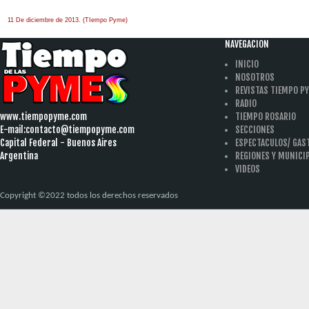
11 De diciembre de 2013. (TIempo Pyme)
NAVEGACION
INICIO
NOSOTROS
REVISTAS TIEMPO P
RADIO
www.tiempopyme.com
TIEMPO ROSARIO
E-mail:
contacto@tiempopyme.com
SECCIONES
Capital Federal - Buenos Aires
ESPECTACULOS/ GA
Argentina
REGIONES Y MUNICI
VIDEOS
Copyright ©2022 todos los derechos reservados