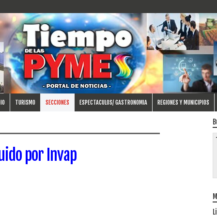
IO
TURISMO
SECCIONES
ESPECTACULOS/ GASTRONOMIA
REGIONES Y MUNICIPIOS
B
uido por Invap
M
L