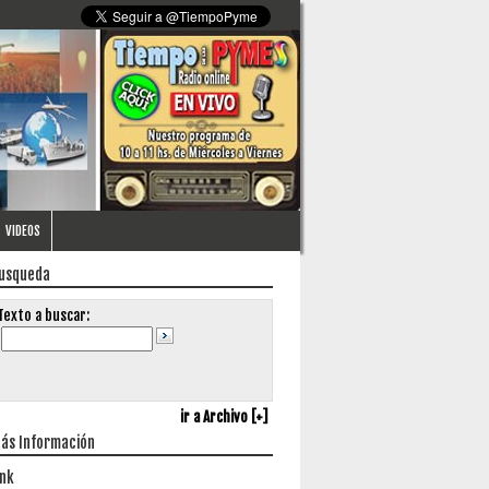
VIDEOS
usqueda
Texto a buscar:
ir a Archivo [+]
ás Información
ink