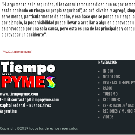
“El argumento es la seguridad, si les consultamos nos dicen que es por temor 
están poniendo en riesgo su propia seguridad”, aclaró Silveira. Y agregó, simp
se ve menos, particularmente de noche, y eso hace que se ponga en riesgo la 
por ejemplo, la poca visibilidad puede llevar a arrollar a alguien o provocar
es provocado por una sola causa, pero esta es una de las principales y concur
a provocar un accidente”.
7/4/2014.(tiempo pyme)
NAVEGACION
INICIO
NOSOTROS
REVISTAS TIEMPO P
RADIO
www.tiempopyme.com
TURISMO
E-mail:
contacto@tiempopyme.com
SECCIONES
Capital Federal - Buenos Aires
ESPECTACULOS/ GA
Argentina
REGIONES Y MUNICI
VIDEOS
Copyright ©2019 todos los derechos reservados