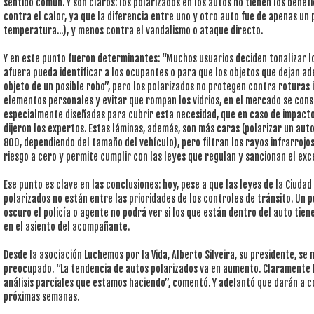
sentido común. Y son claros: los polarizados en los autos no tienen los benefi
contra el calor, ya que la diferencia entre uno y otro auto fue de apenas un
temperatura...), y menos contra el vandalismo o ataque directo.
Y en este punto fueron determinantes: “Muchos usuarios deciden tonalizar lo
afuera pueda identificar a los ocupantes o para que los objetos que dejan ad
objeto de un posible robo”, pero los polarizados no protegen contra roturas 
elementos personales y evitar que rompan los vidrios, en el mercado se cons
especialmente diseñadas para cubrir esta necesidad, que en caso de impacto e
dijeron los expertos. Estas láminas, además, son más caras (polarizar un aut
800, dependiendo del tamaño del vehículo), pero filtran los rayos infrarrojos
riesgo a cero y permite cumplir con las leyes que regulan y sancionan el exc
Ese punto es clave en las conclusiones: hoy, pese a que las leyes de la Ciuda
polarizados no están entre las prioridades de los controles de tránsito. Un pu
oscuro el policía o agente no podrá ver si los que están dentro del auto tien
en el asiento del acompañante.
Desde la asociación Luchemos por la Vida, Alberto Silveira, su presidente, se
preocupado. “La tendencia de autos polarizados va en aumento. Claramente h
análisis parciales que estamos haciendo”, comentó. Y adelantó que darán a c
próximas semanas.