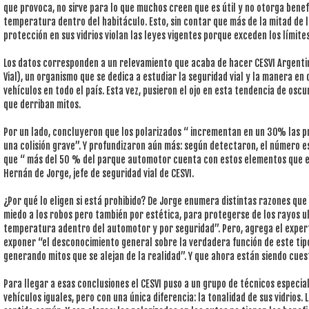
que provoca, no sirve para lo que muchos creen que es útil y no otorga benef
temperatura dentro del habitáculo. Esto, sin contar que más de la mitad de l
protección en sus vidrios violan las leyes vigentes porque exceden los límite
Los datos corresponden a un relevamiento que acaba de hacer CESVI Argentin
Vial), un organismo que se dedica a estudiar la seguridad vial y la manera en
vehículos en todo el país. Esta vez, pusieron el ojo en esta tendencia de oscu
que derriban mitos.
Por un lado, concluyeron que los polarizados “ incrementan en un 30% las p
una colisión grave”. Y profundizaron aún más: según detectaron, el número e
que “ más del 50 % del parque automotor cuenta con estos elementos que e
Hernán de Jorge, jefe de seguridad vial de CESVI.
¿Por qué lo eligen si está prohibido? De Jorge enumera distintas razones que 
miedo a los robos pero también por estética, para protegerse de los rayos ul
temperatura adentro del automotor y por seguridad”. Pero, agrega el exper
exponer “el desconocimiento general sobre la verdadera función de este tip
generando mitos que se alejan de la realidad”. Y que ahora están siendo cues
Para llegar a esas conclusiones el CESVI puso a un grupo de técnicos especi
vehículos iguales, pero con una única diferencia: la tonalidad de sus vidrios. 