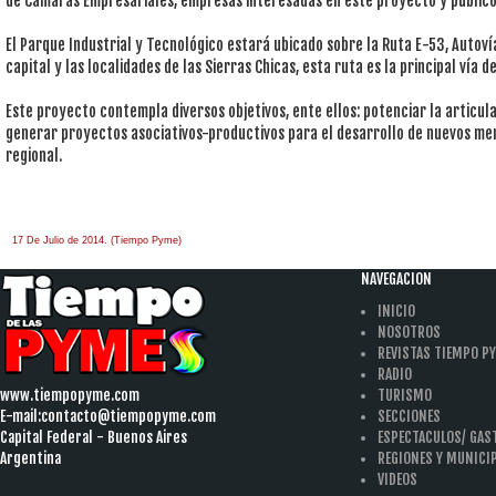
de Cámaras Empresariales, empresas interesadas en este proyecto y público
El Parque Industrial y Tecnológico estará ubicado sobre la Ruta E-53, Autov
capital y las localidades de las Sierras Chicas, esta ruta es la principal vía d
Este proyecto contempla diversos objetivos, ente ellos: potenciar la articula
generar proyectos asociativos-productivos para el desarrollo de nuevos me
regional.
17 De Julio de 2014. (Tiempo Pyme)
NAVEGACION
INICIO
NOSOTROS
REVISTAS TIEMPO P
RADIO
www.tiempopyme.com
TURISMO
E-mail:
contacto@tiempopyme.com
SECCIONES
Capital Federal - Buenos Aires
ESPECTACULOS/ GA
Argentina
REGIONES Y MUNICI
VIDEOS