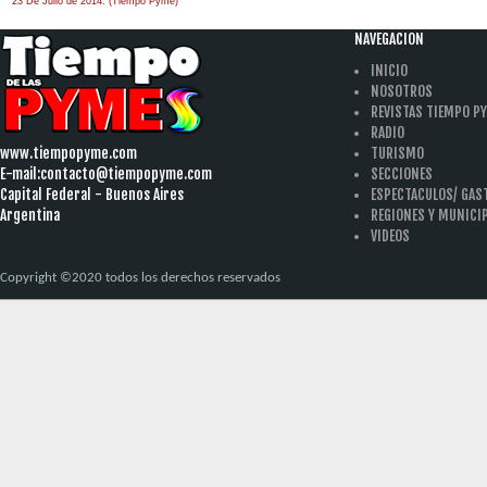
23 De Julio de 2014. (Tiempo Pyme)
NAVEGACION
INICIO
NOSOTROS
REVISTAS TIEMPO P
RADIO
www.tiempopyme.com
TURISMO
E-mail:
contacto@tiempopyme.com
SECCIONES
Capital Federal - Buenos Aires
ESPECTACULOS/ GA
Argentina
REGIONES Y MUNICI
VIDEOS
Copyright ©2020 todos los derechos reservados