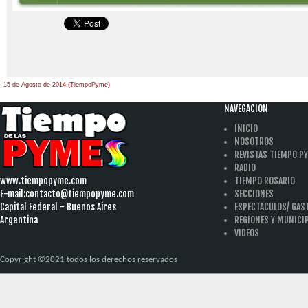
15 de Agosto de 2014.(TiempoPyme)
NAVEGACION
INICIO
NOSOTROS
REVISTAS TIEMPO P
RADIO
www.tiempopyme.com
TIEMPO ROSARIO
E-mail:
contacto@tiempopyme.com
SECCIONES
Capital Federal - Buenos Aires
ESPECTACULOS/ GA
Argentina
REGIONES Y MUNICI
VIDEOS
Copyright ©2021 todos los derechos reservados