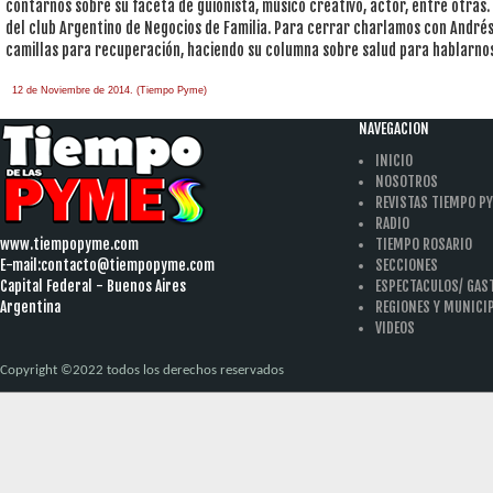
contarnos sobre su faceta de guionista, músico creativo, actor, entre otra
del club Argentino de Negocios de Familia. Para cerrar charlamos con Andrés 
camillas para recuperación, haciendo su columna sobre salud para hablarnos
12 de Noviembre de 2014. (Tiempo Pyme)
NAVEGACION
INICIO
NOSOTROS
REVISTAS TIEMPO P
RADIO
www.tiempopyme.com
TIEMPO ROSARIO
E-mail:
contacto@tiempopyme.com
SECCIONES
Capital Federal - Buenos Aires
ESPECTACULOS/ GA
Argentina
REGIONES Y MUNICI
VIDEOS
Copyright ©2022 todos los derechos reservados