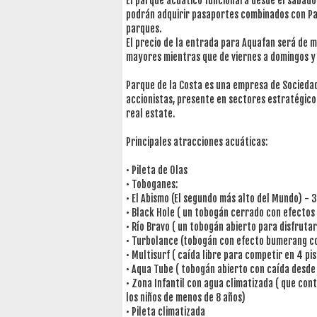
El parque acuático funcionará desde el sábado
podrán adquirir pasaportes combinados con Par
parques.
El precio de la entrada para Aquafan será de 
mayores mientras que de viernes a domingos y
Parque de la Costa es una empresa de Sociedad
accionistas, presente en sectores estratégic
real estate.
Principales atracciones acuáticas:
• Pileta de Olas
• Toboganes:
• El Abismo (El segundo más alto del Mundo) - 
• Black Hole ( un tobogán cerrado con efectos 
• Río Bravo ( un tobogán abierto para disfrut
• Turbolance (tobogán con efecto bumerang co
• Multisurf ( caída libre para competir en 4 p
• Aqua Tube ( tobogán abierto con caída desde
• Zona Infantil con agua climatizada ( que con
los niños de menos de 8 años)
• Pileta climatizada