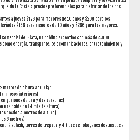
 10 de enero hasta Semana Santa en jornada completa y los visitantes
que de la Costa a precios preferenciales para disfrutar de los dos
martes a jueves $126 para menores de 10 años y $206 para los
 feriados $166 para menores de 10 años y $266 para los mayores.
 Comercial del Plata, un holding argentino con más de 4.000
os como energía, transporte, telecomunicaciones, entretenimiento y
32 metros de altura a 100 k/h
luminosos interiores)
ar en gomones de una y dos personas)
n una caída de 14 mts de altura)
istas desde 14 metros de altura)
 los 6 metros)
tendrá splash, torres de trepada y 4 tipos de toboganes destinados a