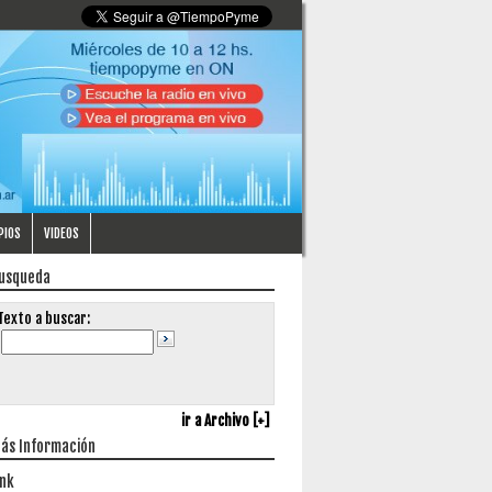
PIOS
VIDEOS
usqueda
Texto a buscar:
ir a Archivo [+]
ás Información
ink