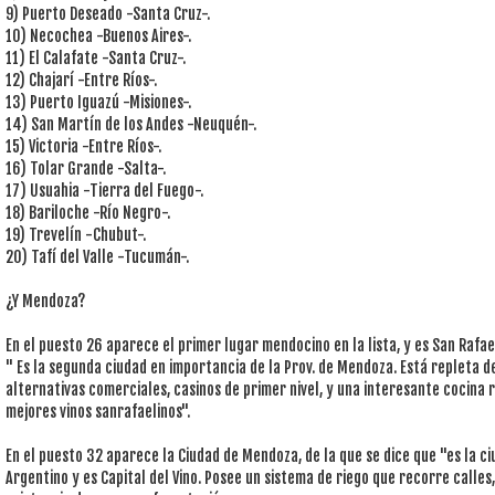
9) Puerto Deseado -Santa Cruz-.
10) Necochea -Buenos Aires-.
11) El Calafate -Santa Cruz-.
12) Chajarí -Entre Ríos-.
13) Puerto Iguazú -Misiones-.
14) San Martín de los Andes -Neuquén-.
15) Victoria -Entre Ríos-.
16) Tolar Grande -Salta-.
17) Usuahia -Tierra del Fuego-.
18) Bariloche -Río Negro-.
19) Trevelín -Chubut-.
20) Tafí del Valle -Tucumán-.
¿Y Mendoza?
En el puesto 26 aparece el primer lugar mendocino en la lista, y es San Rafae
" Es la segunda ciudad en importancia de la Prov. de Mendoza. Está repleta d
alternativas comerciales, casinos de primer nivel, y una interesante cocina
mejores vinos sanrafaelinos".
En el puesto 32 aparece la Ciudad de Mendoza, de la que se dice que "es la 
Argentino y es Capital del Vino. Posee un sistema de riego que recorre calles,