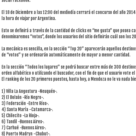
social Facebook:
El 18 de Diciembre a las 12:00 del mediodía cerrará el concurso del año 2014 
la hora de viajar por Argentina.
Esto se definirá a través de la cantidad de clicks en “me gusta” que posea c
denominaremos “votos”, donde los usuarios del sitio definirán cuál son los 20
La mecánica es sencilla, en la sección “Top 20” aparecerán aquellos destin
de “votos” y se ordenarán automáticamente de mayor a menor cantidad.
En la sección “Todos los lugares” se podrá buscar entre más de 300 destinos
orden alfabético o utilizando el buscador, con el fin de que el usuario vote e
El ranking de los 20 primeros puestos, hasta hoy, a Mendoza no le va nada bie
1) Villa La Angostura -Neuquén-.
2) El Bolsón -Río Negro-.
3) Federación -Entre Ríos-.
4) Santa María -Catamarca-.
5) Chilecito -La Rioja-.
6) Tandil -Buenos Aires-.
7) Carhué -Buenos Aires-.
8) Puerto Madryn -Chubut-.