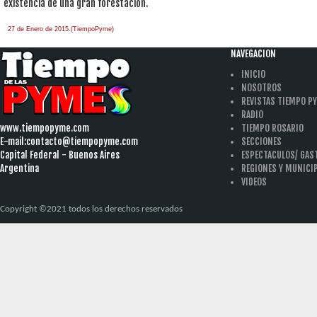
existencia de una gran forestación.
27 de Enero de 2015.(TiempoPyme)
NAVEGACION
INICIO
NOSOTROS
REVISTAS TIEMPO P
RADIO
www.tiempopyme.com
TIEMPO ROSARIO
E-mail:
contacto@tiempopyme.com
SECCIONES
Capital Federal - Buenos Aires
ESPECTACULOS/ GA
Argentina
REGIONES Y MUNICI
VIDEOS
Copyright ©2021 todos los derechos reservados