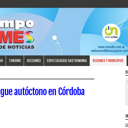
IO
TURISMO
SECCIONES
ESPECTACULOS/ GASTRONOMIA
REGIONES Y MUNICIPIOS
B
ngue autóctono en Córdoba
M
L