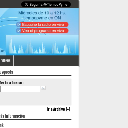
VIDEOS
usqueda
Texto a buscar:
ir a Archivo [+]
ás Información
ink