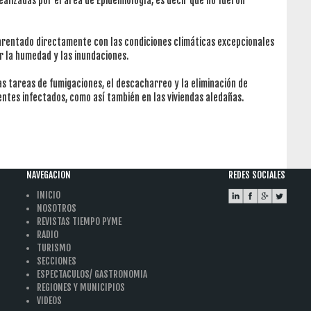
alizadas por el área de Epidemiología, es decir que no fueron
arentado directamente con las condiciones climáticas excepcionales
or la humedad y las inundaciones.
as tareas de fumigaciones, el descacharreo y la eliminación de
ientes infectados, como así también en las viviendas aledañas.
NAVEGACION
REDES SOCIALES
INICIO
NOSOTROS
REVISTAS TIEMPO PYME
RADIO
TURISMO
SECCIONES
ESPECTACULOS/ GASTRONOMIA
REGIONES Y MUNICIPIOS
VIDEOS