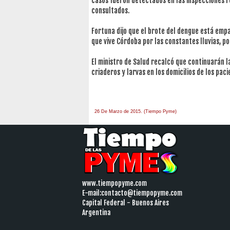
casos fueron detectados en las inspecciones re
consultados.
Fortuna dijo que el brote del dengue está emp
que vive Córdoba por las constantes lluvias, p
El ministro de Salud recalcó que continuarán l
criaderos y larvas en los domicilios de los pac
26 De Marzo de 2015. (Tiempo Pyme)
www.tiempopyme.com
E-mail:
contacto@tiempopyme.com
Capital Federal - Buenos Aires
Argentina