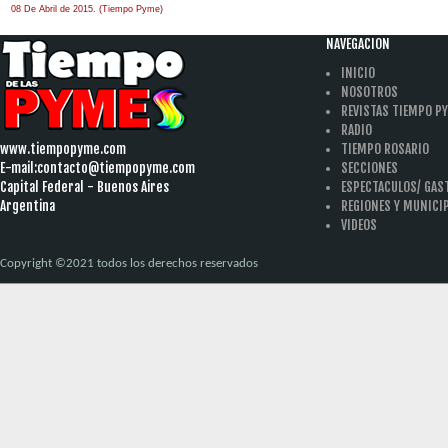
08 De Abril de 2015. (Tiempo Pyme)
NAVEGACION
INICIO
NOSOTROS
REVISTAS TIEMPO P
RADIO
www.tiempopyme.com
TIEMPO ROSARIO
E-mail:
contacto@tiempopyme.com
SECCIONES
Capital Federal - Buenos Aires
ESPECTACULOS/ GA
Argentina
REGIONES Y MUNICI
VIDEOS
Copyright ©2021 todos los derechos reservados