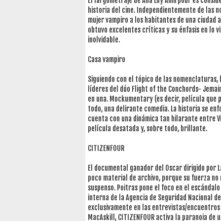
El largometraje de Ana Lily Amirpour es consi
historia del cine. Independientemente de las n
mujer vampiro a los habitantes de una ciudad
obtuvo excelentes críticas y su énfasis en lo v
inolvidable.
Casa vampiro
Siguiendo con el tópico de las nomenclaturas, l
líderes del dúo Flight of the Conchords- Jemain
en una. Mockumentary (es decir, película que p
todo, una delirante comedia. La historia se en
cuenta con una dinámica tan hilarante entre Via
película desatada y, sobre todo, brillante.
CITIZENFOUR
El documental ganador del Oscar dirigido por L
poco material de archivo, porque su fuerza no 
suspenso. Poitras pone el foco en el escándal
interna de la Agencia de Seguridad Nacional de
exclusivamente en las entrevistas/encuentros
MacAskill, CITIZENFOUR activa la paranoia de 