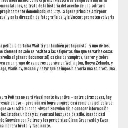
derado nada menos como el primer western de vampiros iraní de la
omenclaturas, se trata de la historia del acecho de una solitaria
 apropiadamente denominada Bad City. La ópera prima de Amirpour
isual y en la dirección de fotografía de Lyle Vincent prometen volverla
a película de Taika Waititi y el también protagonista -y uno de los
e Clement no solo se resiste a las etiquetas sino que es varias cosas
arodia el género documental) es cine de vampiros, terror y, sobre
foca en un grupo de vampiros que vive en Wellington, Nueva Zelanda, y
go, Vladislav, Deacon y Petyr que es imposible verla una sola vez. Una
aura Poitras no será visualmente inventivo – entre otras cosas, hay
reside en eso – pero aún así logra erigirse casi como una película de
o que se suscitó cuando Edward Snowden dio a conocer información
 los Estados Unidos y su eventual búsqueda de asilo. Basado casi
 de Snowden con Poitras y los periodistas Glenn Greenwald y Ewen
una manera brutal y fascinante.