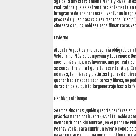
age de la directora chilena Marialy Rivas. En e
realizadora que se estrenó recientemente en e
integrante de una orquesta juvenil, que luego 
precoz de quien pasará a ser mentora. “Decidí 
cineasta con una nobleza para filmar raras vec
Invierno
Alberto Fuguet es una presencia obligada en el
Velódromo, Música campesina y Locaciones: Bus
mucho más ambiciosaInvierno, una película cora
se concentra en la figura del escritor Alejo C
némesis, familiares y distintas figuras del cír
querer hablar sobre escritores y libros, no pod
duración de su quinto largometraje hasta la fe
Hechizo del tiempo
Seamos sinceros: ¿quién querría perderse en 
prácticamente nadie. En 1992, el fallecido act
menos brillante Bill Murray , en el papel de P
Pennsylvania, para cubrir un evento conocid
pasar con su equipo una noche en el lugar para