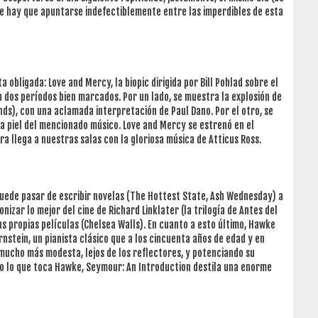
ue hay que apuntarse indefectiblemente entre las imperdibles de esta
a obligada: Love and Mercy, la biopic dirigida por Bill Pohlad sobre el
en dos períodos bien marcados. Por un lado, se muestra la explosión de
unds), con una aclamada interpretación de Paul Dano. Por el otro, se
a piel del mencionado músico. Love and Mercy se estrenó en el
ra llega a nuestras salas con la gloriosa música de Atticus Ross.
Puede pasar de escribir novelas (The Hottest State, Ash Wednesday) a
zar lo mejor del cine de Richard Linklater (la trilogía de Antes del
s propias películas (Chelsea Walls). En cuanto a esto último, Hawke
nstein, un pianista clásico que a los cincuenta años de edad y en
 mucho más modesta, lejos de los reflectores, y potenciando su
o lo que toca Hawke, Seymour: An Introduction destila una enorme