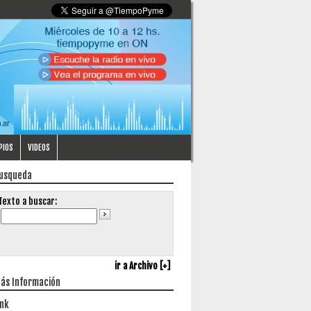
PIOS
VIDEOS
usqueda
Texto a buscar:
ir a Archivo [+]
ás Información
ink