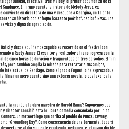
sta oportunidad, el festival trae Melody, el primer documental de la
l Sundance. El mismo cuenta la historia de Melody Jerez, ex
se convierte en directora de una y descubre a Georgina, un talento
contar su historia con enfoque bastante poético”, declaró Rivas, una
es vista y digna de apreciación.
 Bafici y desde aquí hemos seguido su recorrido en el festival con
cando a Rusty James. El escritor y realizador chileno regresa con la
l de cinco horas de duración y fragmentada en tres episodios. El film
ortés, pero también amplía la mirada para retratar a sus amigos,
culo intelectual de Santiago. Como el propio Fuguet lo ha expresado, al
ía filmar un mero cuento sino una extensa novela, lo cual explica la
cha.
pantalla grande a la obra maestra de Harold Ramis? Suponemos que
or y director concibió esta brillante comedia comandada por un no
hil Connors, un meteorólogo que arriba al pueblo de Punxsutawney,
o como “Groundhog Day”. Como consecuencia de una tormenta, deberá
 despertarse al día siguiente repitiendo, justamente, el mismo día (de