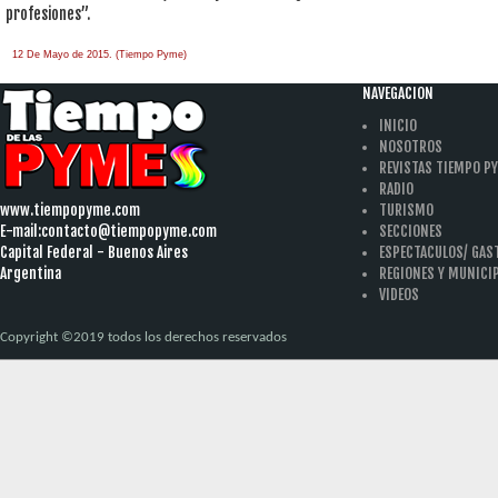
profesiones”.
12 De Mayo de 2015. (Tiempo Pyme)
NAVEGACION
INICIO
NOSOTROS
REVISTAS TIEMPO P
RADIO
www.tiempopyme.com
TURISMO
E-mail:
contacto@tiempopyme.com
SECCIONES
Capital Federal - Buenos Aires
ESPECTACULOS/ GA
Argentina
REGIONES Y MUNICI
VIDEOS
Copyright ©2019 todos los derechos reservados