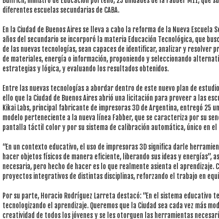
Bullrich, ministro de Educación porteño, 25 unidades de la Fabber M11, que
diferentes escuelas secundarias de CABA.
En la Ciudad de Buenos Aires se lleva a cabo la reforma de la Nueva Escuela 
años del secundario se incorporó la materia Educación Tecnológica, que busc
de las nuevas tecnologías, sean capaces de identificar, analizar y resolver 
de materiales, energía o información, proponiendo y seleccionando alternati
estrategias y lógica, y evaluando los resultados obtenidos.
Entre las nuevas tecnologías a abordar dentro de este nuevo plan de estudio
ello que la Ciudad de Buenos Aires abrió una licitación para proveer a las esc
Kikai Labs, principal fabricante de impresoras 3D de Argentina, entregó 25 u
modelo perteneciente a la nueva línea Fabber, que se caracteriza por su sen
pantalla táctil color y por su sistema de calibración automática, único en el
“En un contexto educativo, el uso de impresoras 3D significa darle herramie
hacer objetos físicos de manera eficiente, liberando sus ideas y energías”, a
necesaria, pero hecho de hacer es lo que realmente asienta el aprendizaje. 
proyectos integrativos de distintas disciplinas, reforzando el trabajo en equ
Por su parte, Horacio Rodríguez Larreta destacó: “En el sistema educativo 
tecnologizando el aprendizaje. Queremos que la Ciudad sea cada vez más mod
creatividad de todos los jóvenes y se les otorguen las herramientas necesar