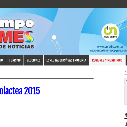
IO
TURISMO
SECCIONES
ESPECTACULOS/ GASTRONOMIA
REGIONES Y MUNICIPIOS
B
lactea 2015
M
L