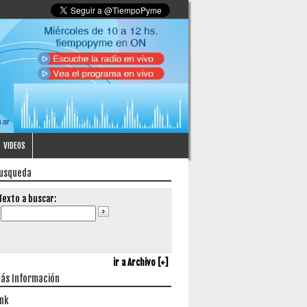
VIDEOS
usqueda
Texto a buscar:
ir a Archivo [+]
ás Información
ink