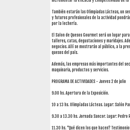
incrementar la eficacia y competitividad de la u
También estarán las Olimpiadas Lácteas, un se
y futuros profesionales de la actividad pondr
por la lechería.
El Salon de Quesos Gourmet será un lugar para
talleres, catas, degustaciones y maridajes. A
negocios. Allí se mostrarán al público, a la p
quesos del país.
Además, las empresas más importantes del sec
maquinaria, productos y servicios.
PROGRAMA DE ACTIVIDADES - Jueves 2 de julio
9.00 hs. Apertura de la Exposición.
10 a 13 hs. Olimpíadas Lácteas. Lugar: Salón P
9.30 a 13.30 hs. Jornada Sancor. Lugar: Pedro R
11.30 hs. "Qué dicen los que hacen? Testimonio