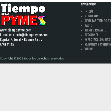
NAVEGACION
INICIO
NOSOTROS
REVISTAS TIEMPO P
RADIO
www.tiempopyme.com
TIEMPO ROSARIO
E-mail:
contacto@tiempopyme.com
SECCIONES
Capital Federal - Buenos Aires
ESPECTACULOS/ GA
Argentina
REGIONES Y MUNICI
VIDEOS
Copyright ©2021 todos los derechos reservados