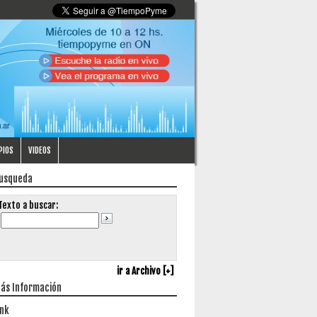
PIOS
VIDEOS
usqueda
Texto a buscar:
ir a Archivo [+]
ás Información
ink