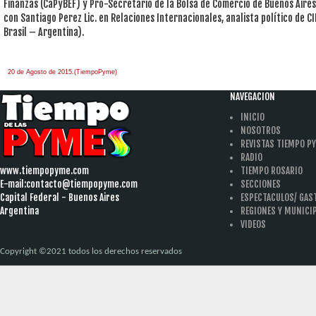
Finanzas (CaPyBEF) y Pro-Secretario de la Bolsa de Comercio de Buenos Aire
con Santiago Perez Lic. en Relaciones Internacionales, analista político de 
Brasil – Argentina).
20 de Agosto de 2015.(TiempoPyme)
NAVEGACION
INICIO
NOSOTROS
REVISTAS TIEMPO P
RADIO
www.tiempopyme.com
TIEMPO ROSARIO
E-mail:
contacto@tiempopyme.com
SECCIONES
Capital Federal - Buenos Aires
ESPECTACULOS/ GA
Argentina
REGIONES Y MUNICI
VIDEOS
Copyright ©2021 todos los derechos reservados