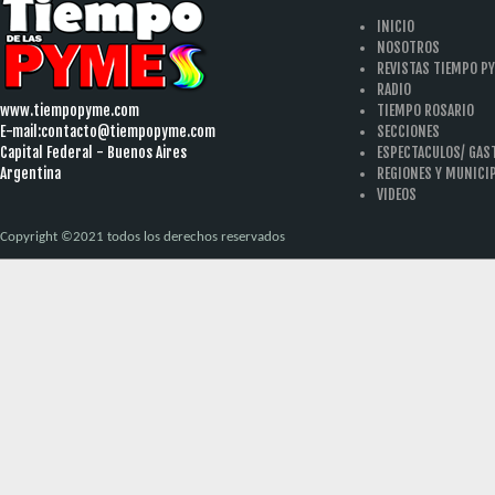
INICIO
NOSOTROS
REVISTAS TIEMPO P
RADIO
www.tiempopyme.com
TIEMPO ROSARIO
E-mail:
contacto@tiempopyme.com
SECCIONES
Capital Federal - Buenos Aires
ESPECTACULOS/ GA
Argentina
REGIONES Y MUNICI
VIDEOS
Copyright ©2021 todos los derechos reservados