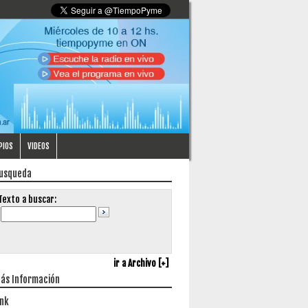
PIOS
VIDEOS
usqueda
Texto a buscar:
ir a Archivo [+]
ás Información
ink