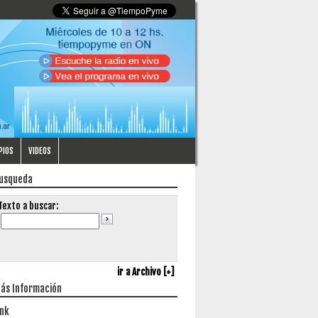
PIOS
VIDEOS
usqueda
Texto a buscar:
ir a Archivo [+]
ás Información
ink