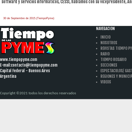
softward y servicios informáticos, CESSI, hablamos con su vicepresidente, A
30 de Septiembre de 2015.(TiempoPyme)
NAVEGACION
INICIO
NOSOTROS
REVISTAS TIEMPO P
RADIO
www.tiempopyme.com
TIEMPO ROSARIO
E-mail:
contacto@tiempopyme.com
SECCIONES
Capital Federal - Buenos Aires
ESPECTACULOS/ GA
Argentina
REGIONES Y MUNICI
VIDEOS
Copyright ©2021 todos los derechos reservados