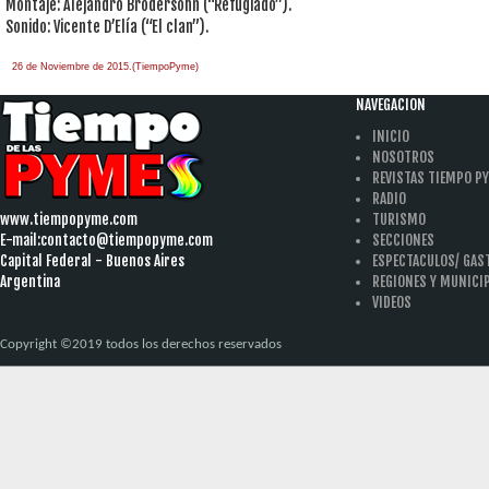
Montaje: Alejandro Brodersohn (“Refugiado”).
Sonido: Vicente D’Elía (“El clan”).
26 de Noviembre de 2015.(TiempoPyme)
NAVEGACION
INICIO
NOSOTROS
REVISTAS TIEMPO P
RADIO
www.tiempopyme.com
TURISMO
E-mail:
contacto@tiempopyme.com
SECCIONES
Capital Federal - Buenos Aires
ESPECTACULOS/ GA
Argentina
REGIONES Y MUNICI
VIDEOS
Copyright ©2019 todos los derechos reservados