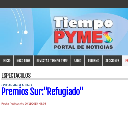
INICIO
NOSOTROS
REVISTAS TIEMPO PYME
RADIO
TURISMO
SECCIONES
E
ESPECTACULOS
OSCAR ARGENTINO
Premios Sur:"Refugiado"
Fecha Publicación: 26/11/2015 08:54