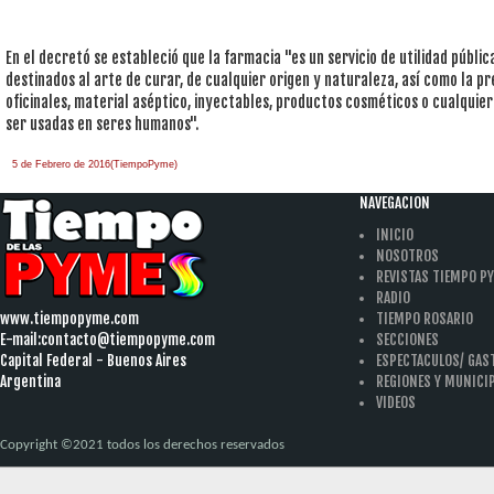
En el decretó se estableció que la farmacia "es un servicio de utilidad públi
destinados al arte de curar, de cualquier origen y naturaleza, así como la p
oficinales, material aséptico, inyectables, productos cosméticos o cualquie
ser usadas en seres humanos".
5 de Febrero de 2016(TiempoPyme)
NAVEGACION
INICIO
NOSOTROS
REVISTAS TIEMPO P
RADIO
www.tiempopyme.com
TIEMPO ROSARIO
E-mail:
contacto@tiempopyme.com
SECCIONES
Capital Federal - Buenos Aires
ESPECTACULOS/ GA
Argentina
REGIONES Y MUNICI
VIDEOS
Copyright ©2021 todos los derechos reservados