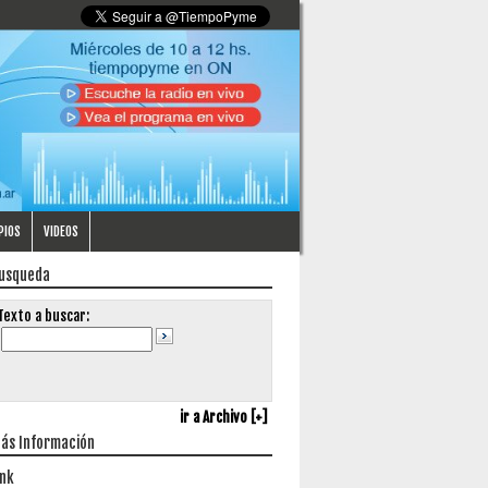
PIOS
VIDEOS
usqueda
Texto a buscar:
ir a Archivo [+]
ás Información
ink