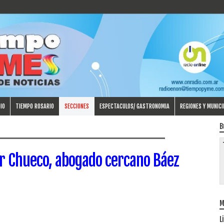
IO
TIEMPO ROSARIO
SECCIONES
ESPECTACULOS/ GASTRONOMIA
REGIONES Y MUNICI
B
r Chueco, abogado cercano Báez
M
L