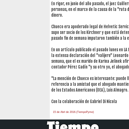
En rigor, en junio del año pasado, el juez Guil
personas, en el marco de la causa de la "ruta d
dinero.
Chueco era apoderado legal de Helvetic Servi
supo ser socio de los Kirchner y que está deten
pasado fin de semana imputaron también a la ex
En un artículo publicado el pasado lunes en LA
la extensa declaración del "valijero" Leonardo 
semana, que el ex marido de Karina Jelinek afi
contador Pérez Gadín "y su otro yo, el abogad
"La mención de Chueco es interesante: puede llev
referencia a la amistad que el abogado mantie
de los Estados Americanos (OEA), Luis Almagro.
Con la colaboración de Gabriel Di Nicola
15 de Abrl de 2016.(TiempoPyme)