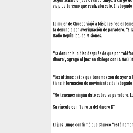
Según señaló el juez Osvaldo Lunge, a cargo de
viaje de turismo que realizaba solo. El abogado
La mujer de Chueco viajó a Misiones recienteme
la denuncia por averiguación de paradero. "Ella
Radio República, de Misiones.
"La denuncia la hizo después de que por teléfono
dinero", agregó el juez en diálogo con LA NACIO
"Los últimos datos que tenemos son de ayer a la
tiene información de movimientos del abogado h
"No tenemos ningún dato sobre su paradero. L
Su vínculo con "la ruta del dinero K"
El juez Lunge confirmó que Chueco "está nombra