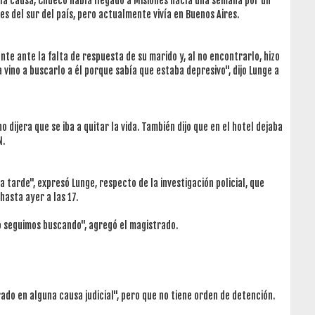
 la causa, Chueco había llegado a Misiones hacía una semana por un
 es del sur del país, pero actualmente vivía en Buenos Aires.
nte ante la falta de respuesta de su marido y, al no encontrarlo, hizo
 vino a buscarlo a él porque sabía que estaba depresivo", dijo Lunge a
 dijera que se iba a quitar la vida. También dijo que en el hotel dejaba
N.
 tarde", expresó Lunge, respecto de la investigación policial, que
asta ayer a las 17.
o seguimos buscando", agregó el magistrado.
do en alguna causa judicial", pero que no tiene orden de detención.