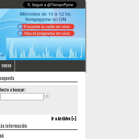
VIDEOS
usqueda
Texto a buscar:
ir a Archivo [+]
ás Información
ink