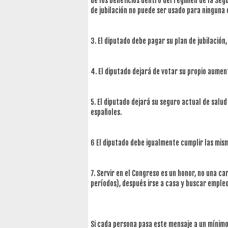
de los beneficios dentro del régimen de la Se
de jubilación no puede ser usado para ninguna o
3. El diputado debe pagar su plan de jubilación
4. El diputado dejará de votar su propio aument
5. El diputado dejará su seguro actual de salu
españoles.
6 El diputado debe igualmente cumplir las mism
7. Servir en el Congreso es un honor, no una c
períodos), después irse a casa y buscar empleo
Si cada persona pasa este mensaje a un mínimo 