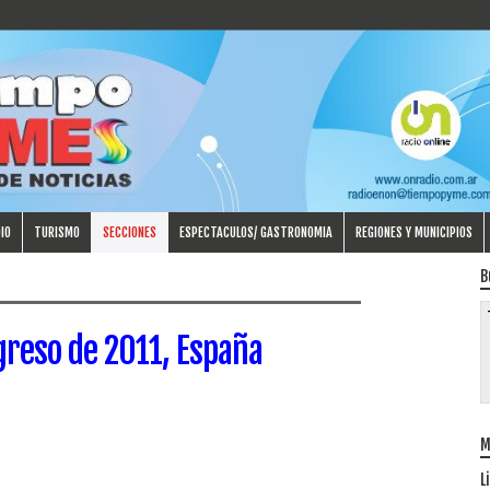
IO
TURISMO
SECCIONES
ESPECTACULOS/ GASTRONOMIA
REGIONES Y MUNICIPIOS
B
greso de 2011, España
M
L