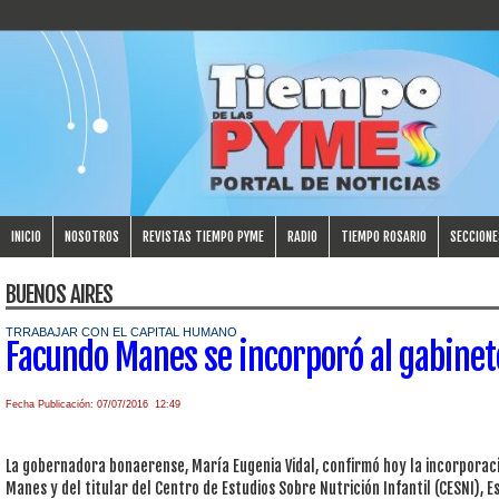
INICIO
NOSOTROS
REVISTAS TIEMPO PYME
RADIO
TIEMPO ROSARIO
SECCIONE
BUENOS AIRES
TRRABAJAR CON EL CAPITAL HUMANO
Facundo Manes se incorporó al gabinet
Fecha Publicación: 07/07/2016 12:49
La gobernadora bonaerense, María Eugenia Vidal, confirmó hoy la incorporac
Manes y del titular del Centro de Estudios Sobre Nutrición Infantil (CESNI),