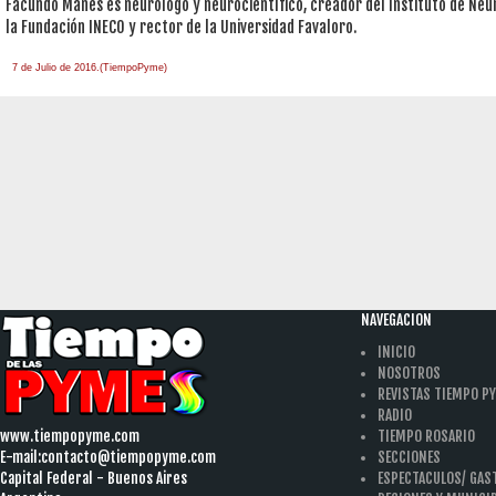
Facundo Manes es neurólogo y neurocientífico, creador del Instituto de Neur
la Fundación INECO y rector de la Universidad Favaloro.
7 de Julio de 2016.(TiempoPyme)
NAVEGACION
INICIO
NOSOTROS
REVISTAS TIEMPO P
RADIO
www.tiempopyme.com
TIEMPO ROSARIO
E-mail:
contacto@tiempopyme.com
SECCIONES
Capital Federal - Buenos Aires
ESPECTACULOS/ GA