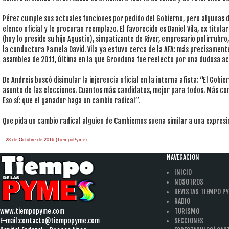
Pérez cumple sus actuales funciones por pedido del Gobierno, pero algunas d
elenco oficial y le procuran reemplazo. El favorecido es Daniel Vila, ex titu
(hoy lo preside su hijo Agustín), simpatizante de River, empresario polirrubro
la conductora Pamela David. Vila ya estuvo cerca de la AFA: más precisament
asamblea de 2011, última en la que Grondona fue reelecto por una dudosa ac
De Andreis buscó disimular la injerencia oficial en la interna afista: “El Gobi
asunto de las elecciones. Cuantos más candidatos, mejor para todos. Más com
Eso sí: que el ganador haga un cambio radical”.
Que pida un cambio radical alguien de Cambiemos suena similar a una expresi
28 de Octubre de 2016.(TiempoPyme)
NAVEGACION
INICIO
NOSOTROS
REVISTAS TIEMPO P
RADIO
www.tiempopyme.com
TURISMO
E-mail:
contacto@tiempopyme.com
SECCIONES