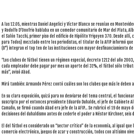
A las 12.05, mientras Daniel Angelici y Víctor Blanco se reunían en Montevid
y Rodolfo D’Onofrio hablaba en un comedor comunitario de Mar del Plata, A
el Salón Tacchi, primer piso del edificio de Hipólito Yrigoyen 370. Desde allí
para Todos) mezclado entre los periodistas, el titular de la AFIP informó que la
(8°) integran el top ten de las instituciones con mayor desfinanciamiento de 
“Los clubes de fútbol tienen un régimen especial, decreto 1212 del año 2003, 
cada empleador debe pagar por mes un aporte del 31%, el fútbol sólo tribu
más”, avisó Abad.
Mirá también: Armando Pérez contó cuáles son los clubes que más le deben a
En su clara exposición, quizá para no desviarse del tema central, el funciona
suscripto por el entonces presidente Eduardo Duhalde, el jefe de Gabinete Al
Camaño, se firmó cuando Abad era jefe de la AFIP... Se rubricó el 19 de mayo 
decisiones del duhaldismo antes de cederle el poder a Néstor Kirchner, seis 
El del fútbol es considerado un “sector crítico” de la economía, al igual que 
comercio electrónico, juegos de azar y construcción, todos con altísimo nive