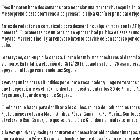
“Nos llamaron hace dos semanas para negociar una moratoria, después de l
Me sorprendió esta conferencia de prensa”, le dijo a Clarín el principal dirig
Antes de redactar un comunicado para desmentir cualquier mora con la AFIP
comentó: “Claramente hay un sentido de oportunidad política en este anuncio
Moyano-Marcelo Tinelli y al renovado intento del vice de San Lorenzo por ocu
Julio.
Los Moyano, con Hugo a la cabeza, fueron los máximos opositores al desembar
Viamonte. En la fallida elección del 3/12/ 2015, cuando votaron 75 asambleí
apoyaron al luego renunciado Luis Segura.
Ayer, según los datos difundidos por el ente recaudador y luego reiterados p
que Independiente es el máximo deudor impositivo entre los 30 de Primera A.
Argentinos, lugar de origen de Segura...
“Todo esto lo hacen para debilitar a los clubes. La idea del Gobierno es tra
Fijate quiénes rodean a Macri: Arribas, Pérez, Gamarnik, FerMarín... Son tod
el velezano Raúl Gámez, uno que se divorció de Grondona en malos términos.
A la vez que River y Racing se apuraron en desestimar obligaciones impagas,
contra Armando Pérez. Russo es el hombre fuerte de Lanús y un referente de