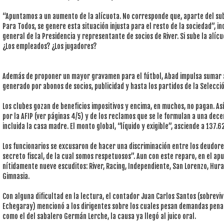
“Apuntamos a un aumento de la alícuota. No corresponde que, aparte del subs
Para Todos, se genere esta situación injusta para el resto de la sociedad”, i
general de la Presidencia y representante de socios de River. Si sube la alíc
¿Los empleados? ¿Los jugadores?
Además de proponer un mayor gravamen para el fútbol, Abad impulsa sumar a
generado por abonos de socios, publicidad y hasta los partidos de la Selecció
Los clubes gozan de beneficios impositivos y encima, en muchos, no pagan. Así 
por la AFIP (ver páginas 4/5) y de los reclamos que se le formulan a una dece
incluida la casa madre. El monto global, “líquido y exigible”, asciende a 137.6
Los funcionarios se excusaron de hacer una discriminación entre los deudor
secreto fiscal, de la cual somos respetuosos”. Aun con este reparo, en el apu
nítidamente nueve escuditos: River, Racing, Independiente, San Lorenzo, Hura
Gimnasia.
Con alguna dificultad en la lectura, el contador Juan Carlos Santos (sobreviv
Echegaray) mencionó a los dirigentes sobre los cuales pesan demandas penal
como el del sabalero Germán Lerche, la causa ya llegó al juico oral.