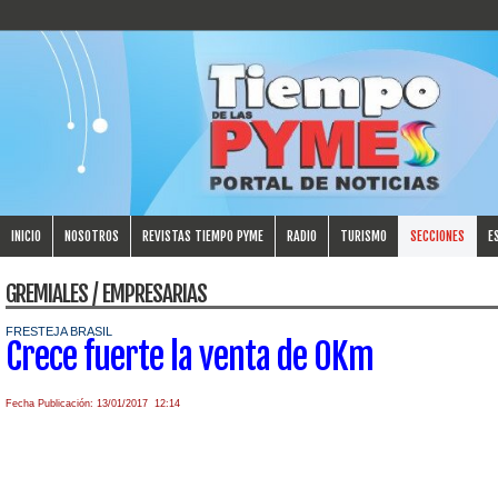
INICIO
NOSOTROS
REVISTAS TIEMPO PYME
RADIO
TURISMO
SECCIONES
E
GREMIALES / EMPRESARIAS
FRESTEJA BRASIL
Crece fuerte la venta de 0Km
Fecha Publicación: 13/01/2017 12:14