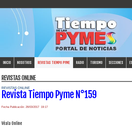
INICIO
NOSOTROS
REVISTAS TIEMPO PYME
RADIO
TURISMO
SECCIONES
E
REVISTAS ONLINE
REVISTAS ONLINE
Revista Tiempo Pyme N°159
Fecha Publicación: 26/03/2017 19:17
Véala Online