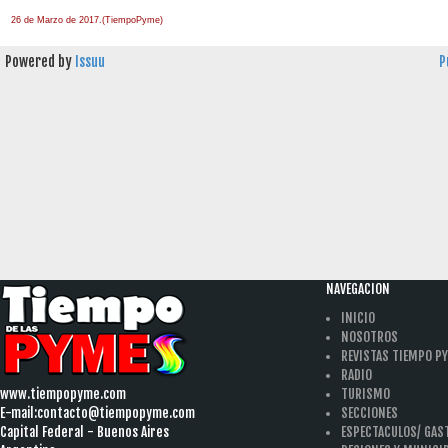
26 de Marzo de 2017.(TiempoPyme)
Powered by
Issuu
P
NAVEGACION
INICIO
NOSOTROS
REVISTAS TIEMPO P
RADIO
www.tiempopyme.com
TURISMO
E-mail:
contacto@tiempopyme.com
SECCIONES
Capital Federal - Buenos Aires
ESPECTACULOS/ GA