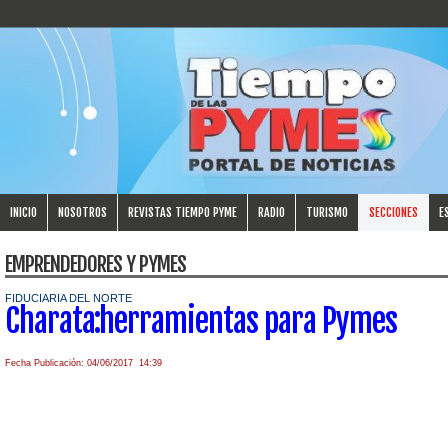
INICIO
NOSOTROS
REVISTAS TIEMPO PYME
RADIO
TURISMO
SECCIONES
E
EMPRENDEDORES Y PYMES
FIDUCIARIA DEL NORTE
Charata:herramientas para Pymes
Fecha Publicación: 04/06/2017 14:39