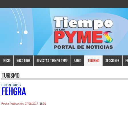
INICIO
NOSOTROS
REVISTAS TIEMPO PYME
RADIO
TURISMO
SECCIONES
E
TURISMO
ENTRE RIOS
FEHGRA
Fecha Publicación: 07/06/2017 11:51