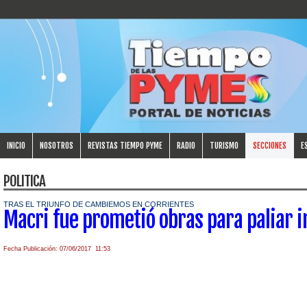
INICIO
NOSOTROS
REVISTAS TIEMPO PYME
RADIO
TURISMO
SECCIONES
E
POLITICA
TRAS EL TRIUNFO DE CAMBIEMOS EN CORRIENTES
Macri fue prometió obras para paliar 
Fecha Publicación: 07/06/2017 11:53