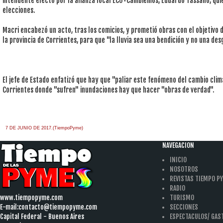
intendente electo por la alianza local ECO+Cambiemos, Eduardo Tassano, qui
elecciones.
Macri encabezó un acto, tras los comicios, y prometió obras con el objetivo 
la provincia de Corrientes, para que "la lluvia sea una bendición y no una des
El jefe de Estado enfatizó que hay que "paliar este fenómeno del cambio clim
Corrientes donde "sufren" inundaciones hay que hacer "obras de verdad".
7 DE JUNIO DE 2017.(TiempoPyme)
NAVEGACION
INICIO
NOSOTROS
REVISTAS TIEMPO P
RADIO
www.tiempopyme.com
TURISMO
E-mail:
contacto@tiempopyme.com
SECCIONES
Capital Federal - Buenos Aires
ESPECTACULOS/ GA