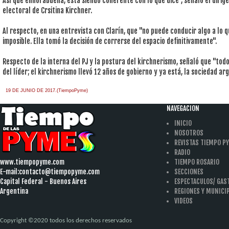
Así que enhorabuena, está siendo coherente con lo que dice", señaló el dirig
electoral de Crsitina Kirchner.
Al respecto, en una entrevista con Clarín, que "no puede conducir algo a lo
imposible. Ella tomó la decisión de correrse del espacio definitivamente".
Respecto de la interna del PJ y la postura del kirchnerismo, señaló que "tod
del líder; el kirchnerismo llevó 12 años de gobierno y ya está, la sociedad ar
19 DE JUNIO DE 2017.(TiempoPyme)
NAVEGACION
INICIO
NOSOTROS
REVISTAS TIEMPO P
RADIO
www.tiempopyme.com
TIEMPO ROSARIO
E-mail:
contacto@tiempopyme.com
SECCIONES
Capital Federal - Buenos Aires
ESPECTACULOS/ GA
Argentina
REGIONES Y MUNICI
VIDEOS
Copyright ©2020 todos los derechos reservados