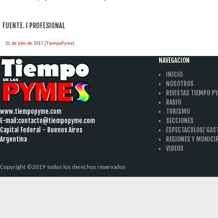
FUENTE. I PROFESIONAL
31 de julio de 2017.(TiempoPyme)
NAVEGACION
INICIO
NOSOTROS
REVISTAS TIEMPO P
RADIO
www.tiempopyme.com
TURISMO
E-mail:
contacto@tiempopyme.com
SECCIONES
Capital Federal - Buenos Aires
ESPECTACULOS/ GA
Argentina
REGIONES Y MUNICI
VIDEOS
Copyright ©2019 todos los derechos reservados