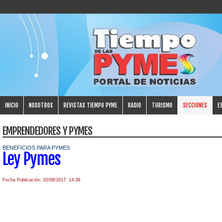
INICIO
NOSOTROS
REVISTAS TIEMPO PYME
RADIO
TURISMO
SECCIONES
E
EMPRENDEDORES Y PYMES
BENEFICIOS PARA PYMES
Ley Pymes
Fecha Publicación: 02/08/2017 14:38