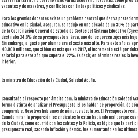
estatal en territorio porteño tiene varias deudas no resueltas, como proble
vacantes y de maestros, y conflictos con tintes políticos y sindicales.
Para los gremios docentes existe un problema central que deriva posterior
educativo en la Ciudad, aseguran, se redujo en una década de un 30% de part
de la Coordinación General de Estudio de Costos del Sistema Educativo (Cgec
destinaba 24,8% de su presupuesto al área, uno de los porcentajes más bajo
Sin embargo, el gasto por alumno era el sexto más alto. Para este año se apr
40.000 millones, que si bien es más que en 2017, el incremento está por debaj
salarial para este año que supera el 22%. Es decir, en términos reales la inv
inferior.
La ministra de Educación de la Ciudad, Soledad Acuña.
Consultada al respecto por ámbito.com, la ministra de Educación Soledad Ac
forma distinta de analizar el Presupuesto. Ellos hablan de proporción, de cóm
comparable. Nosotros hablamos de números absolutos. El Presupuesto real, 
Cuando miran la proporción los sindicatos lo están haciendo mal porque cua
de la Ciudad, como ocurrió con los subtes y la Policía, es lógico que la partic
presupuesto real, sacando inflación y demás, fue aumentando en los últimos 