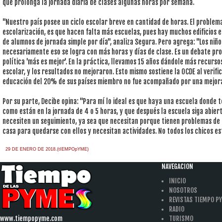
que prolonga la jornada diaria de clases algunas horas por semana.
"Nuestro país posee un ciclo escolar breve en cantidad de horas. El problem
escolarización, es que hacen falta más escuelas, pues hay muchos edificios 
de alumnos de jornada simple por día", analiza Segura. Pero agrega: "Los niñ
necesariamente eso se logra con más horas y días de clase. Es un debate pro
política 'más es mejor'. En la práctica, llevamos 15 años dándole más recurs
escolar, y los resultados no mejoraron. Esto mismo sostiene la OCDE al verif
educación del 20% de sus países miembro no fue acompañado por una mejora 
Por su parte, Decibe opina: "Para mí lo ideal es que haya una escuela donde 
como están en la jornada de 4 o 5 horas, y que después la escuela siga abier
necesiten un seguimiento, ya sea que necesitan porque tienen problemas de 
casa para quedarse con ellos y necesitan actividades. No todos los chicos es
29 DE ENERO DE 2018.(tIEMPOpYME)
NAVEGACION
INICIO
NOSOTROS
REVISTAS TIEMPO P
RADIO
www.tiempopyme.com
TURISMO