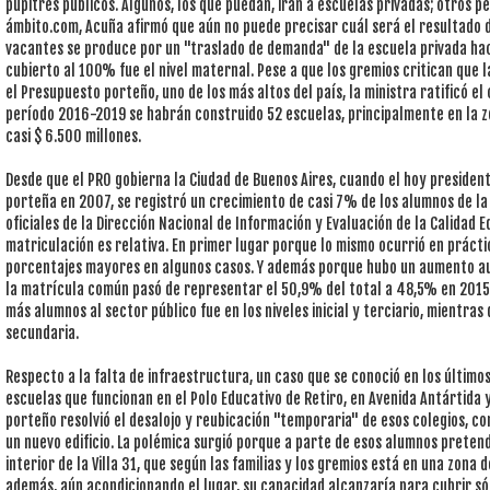
pupitres públicos. Algunos, los que puedan, irán a escuelas privadas; otros p
ámbito.com, Acuña afirmó que aún no puede precisar cuál será el resultado de
vacantes se produce por un "traslado de demanda" de la escuela privada hacia
cubierto al 100% fue el nivel maternal. Pese a que los gremios critican que l
el Presupuesto porteño, uno de los más altos del país, la ministra ratificó 
período 2016-2019 se habrán construido 52 escuelas, principalmente en la zo
casi $ 6.500 millones.
Desde que el PRO gobierna la Ciudad de Buenos Aires, cuando el hoy presiden
porteña en 2007, se registró un crecimiento de casi 7% de los alumnos de la
oficiales de la Dirección Nacional de Información y Evaluación de la Calidad 
matriculación es relativa. En primer lugar porque lo mismo ocurrió en práct
porcentajes mayores en algunos casos. Y además porque hubo un aumento aun 
la matrícula común pasó de representar el 50,9% del total a 48,5% en 2015
más alumnos al sector público fue en los niveles inicial y terciario, mientra
secundaria.
Respecto a la falta de infraestructura, un caso que se conoció en los últimos
escuelas que funcionan en el Polo Educativo de Retiro, en Avenida Antártida y
porteño resolvió el desalojo y reubicación "temporaria" de esos colegios, co
un nuevo edificio. La polémica surgió porque a parte de esos alumnos pretend
interior de la Villa 31, que según las familias y los gremios está en una zona 
además, aún acondicionando el lugar, su capacidad alcanzaría para cubrir sól