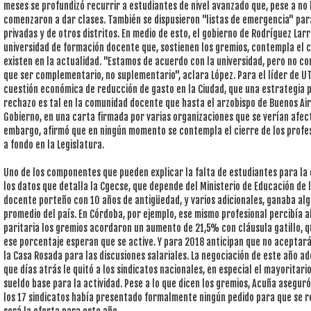
meses se profundizó recurrir a estudiantes de nivel avanzado que, pese a no
comenzaron a dar clases. También se dispusieron "listas de emergencia" par
privadas y de otros distritos. En medio de esto, el gobierno de Rodríguez Lar
universidad de formación docente que, sostienen los gremios, contempla el c
existen en la actualidad. "Estamos de acuerdo con la universidad, pero no co
que ser complementario, no suplementario", aclara López. Para el líder de UTE
cuestión económica de reducción de gasto en la Ciudad, que una estrategia p
rechazo es tal en la comunidad docente que hasta el arzobispo de Buenos Aires,
Gobierno, en una carta firmada por varias organizaciones que se verían afect
embargo, afirmó que en ningún momento se contempla el cierre de los profeso
a fondo en la Legislatura.
Uno de los componentes que pueden explicar la falta de estudiantes para la c
los datos que detalla la Cgecse, que depende del Ministerio de Educación de l
docente porteño con 10 años de antigüedad, y varios adicionales, ganaba alg
promedio del país. En Córdoba, por ejemplo, ese mismo profesional percibía a
paritaria los gremios acordaron un aumento de 21,5% con cláusula gatillo, q
ese porcentaje esperan que se active. Y para 2018 anticipan que no acepta
la Casa Rosada para las discusiones salariales. La negociación de este año 
que días atrás le quitó a los sindicatos nacionales, en especial el mayoritari
sueldo base para la actividad. Pese a lo que dicen los gremios, Acuña asegu
los 17 sindicatos había presentado formalmente ningún pedido para que se rev