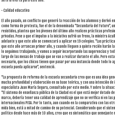
será la oferta para este año.
• Calidad educativa
El año pasado, un conflicto que generó la reacción de los alumnos y derivó e
como forma de protesta, fue el de la denominada "Secundaria del Futuro", u
resistidos, plantea que los jóvenes del último año realicen prácticas profe
privadas. Pese a que el impulso a la iniciativa sufrió un freno, la ministra A
adelante y que este año se comenzará a aplicar en 19 colegios. "Las práctic
que este año arrancan primer año, y cuando lleguen a quinto recién harán l
lo seguimos trabajando, y vamos a seguir incorporando las sugerencias y tod
largo de las mesas de trabajo que se van a realizar durante el año. Pero es
necesario, que los chicos tienen que pasar por una instancia donde todo lo a
escuela pueda aplicarse", sentenció.
"La propuesta de reforma de la escuela secundaria creo que es una idea gene
mucha profundidad y elaboración en su base teórica, y con una intención de 
especialista Juan María Segura, consultado por este medio. Y sobre la situac
"El sistema de enseñanza pública de la Ciudad es el que está mejor dotado de
marco, debería tener una calidad de aprendizaje que no se verifica ni en las
internacionales PISA. Por lo tanto, aun cuando en la comparativa con las otr
mida bien, está a mitad de camino de su potencial. Considerando que el sist
político desde hace más de 10 años, creo que es sintomático que semejante n