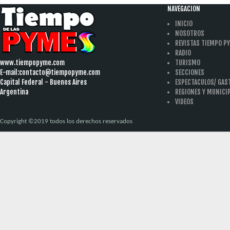
NAVEGACION
INICIO
NOSOTROS
REVISTAS TIEMPO P
RADIO
www.tiempopyme.com
TURISMO
E-mail:
contacto@tiempopyme.com
SECCIONES
Capital Federal - Buenos Aires
ESPECTACULOS/ GA
Argentina
REGIONES Y MUNICI
VIDEOS
Copyright ©2019 todos los derechos reservados