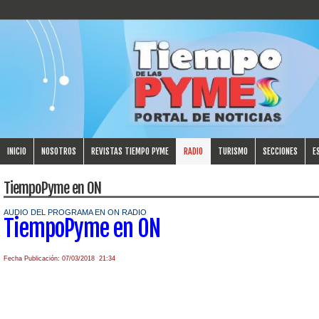
INICIO
NOSOTROS
REVISTAS TIEMPO PYME
RADIO
TURISMO
SECCIONES
E
TiempoPyme en ON
AUDIO DEL PROGRAMA EN ON RADIO
TiempoPyme en ON
Fecha Publicación: 07/03/2018 21:34