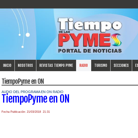
INICIO
NOSOTROS
REVISTAS TIEMPO PYME
RADIO
TURISMO
SECCIONES
E
TiempoPyme en ON
AUDIO DEL PROGRAMA EN ON RADIO
TiempoPyme en ON
Fecha Publicación: 21/03/2018 21:31