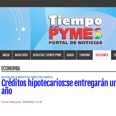
INICIO
NOSOTROS
REVISTAS TIEMPO PYME
RADIO
TURISMO
SECCIONES
E
ECONOMIA
BOOM DE CREDITOS HIPOTECARIOS
Créditos hipotecarios:se entregarán u
año
Fecha Publicación: 06/04/2018 12:18