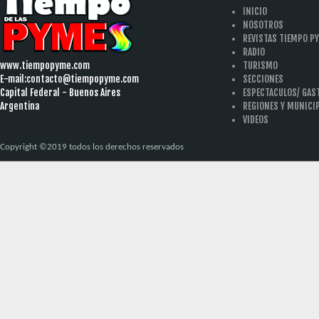
INICIO
NOSOTROS
REVISTAS TIEMPO P
RADIO
www.tiempopyme.com
TURISMO
E-mail:
contacto@tiempopyme.com
SECCIONES
Capital Federal - Buenos Aires
ESPECTACULOS/ GA
Argentina
REGIONES Y MUNICI
VIDEOS
Copyright ©2019 todos los derechos reservados