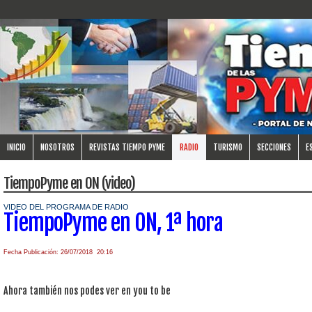
INICIO
NOSOTROS
REVISTAS TIEMPO PYME
RADIO
TURISMO
SECCIONES
E
TiempoPyme en ON (video)
VIDEO DEL PROGRAMA DE RADIO
TiempoPyme en ON, 1ª hora
Fecha Publicación: 26/07/2018 20:16
Ahora también nos podes ver en you to be