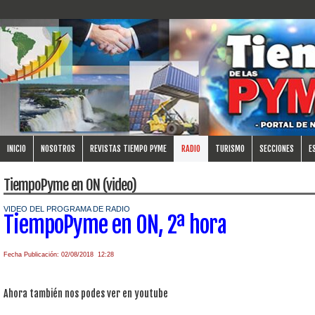
INICIO
NOSOTROS
REVISTAS TIEMPO PYME
RADIO
TURISMO
SECCIONES
E
TiempoPyme en ON (video)
VIDEO DEL PROGRAMA DE RADIO
TiempoPyme en ON, 2ª hora
Fecha Publicación: 02/08/2018 12:28
Ahora también nos podes ver en youtube