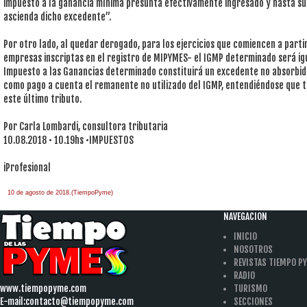
impuesto a la ganancia mínima presunta efectivamente ingresado y hasta su
ascienda dicho excedente”.
Por otro lado, al quedar derogado, para los ejercicios que comiencen a partir
empresas inscriptas en el registro de MIPYMES- el IGMP determinado será igua
Impuesto a las Ganancias determinado constituirá un excedente no absorbi
como pago a cuenta el remanente no utilizado del IGMP, entendiéndose que t
este último tributo.
Por Carla Lombardi, consultora tributaria
10.08.2018 • 10.19hs •IMPUESTOS
iProfesional
10 de agosto de 2018.(TiempoPyme)
NAVEGACION
INICIO
NOSOTROS
REVISTAS TIEMPO P
RADIO
www.tiempopyme.com
TURISMO
E-mail:
contacto@tiempopyme.com
SECCIONES