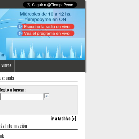
VIDEOS
usqueda
Texto a buscar:
ir a Archivo [+]
ás Información
ink