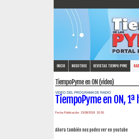
INICIO
NOSOTROS
REVISTAS TIEMPO PYME
RAD
TiempoPyme en ON (video)
VIDEO DEL PROGRAMA DE RADIO
TiempoPyme en ON, 1ª 
Fecha Publicación: 15/08/2018 20:50
Ahora también nos podes ver en youtube