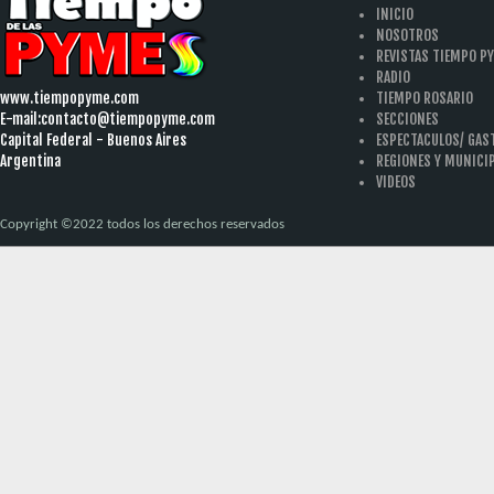
INICIO
NOSOTROS
REVISTAS TIEMPO P
RADIO
www.tiempopyme.com
TIEMPO ROSARIO
E-mail:
contacto@tiempopyme.com
SECCIONES
Capital Federal - Buenos Aires
ESPECTACULOS/ GA
Argentina
REGIONES Y MUNICI
VIDEOS
Copyright ©2022 todos los derechos reservados