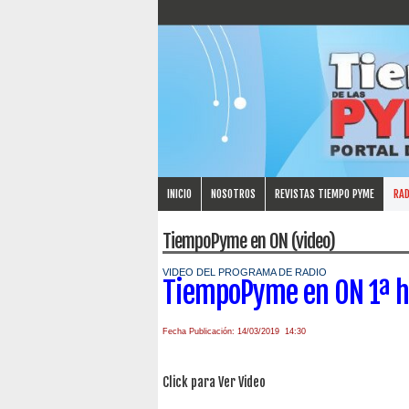
INICIO
NOSOTROS
REVISTAS TIEMPO PYME
RAD
TiempoPyme en ON (video)
VIDEO DEL PROGRAMA DE RADIO
TiempoPyme en ON 1ª h
Fecha Publicación: 14/03/2019 14:30
Click para Ver Video