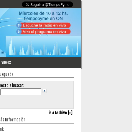
VIDEOS
usqueda
Texto a buscar:
ir a Archivo [+]
ás Información
ink